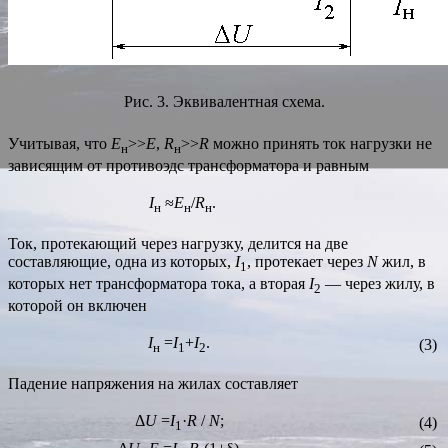
Рис. 3. Эквивалентная схема.
Учитывая, что
E
>>
E
,
R
>>
R
можно принять ток нагрузки не
н
н
зависящим от противоэдс трансформатора и равным
I
≈
E
/
R
.
н
н
н
Ток, протекающий через нагрузку, делится на две
составляющие, одна из которых,
I
, протекает через
N
жил, в
1
которых нет трансформатора тока, а вторая
I
— через жилу, в
2
которой он включен
I
=
I
+
I
.
(3)
н
1
2
Падение напряжения на жилах составляет
Δ
U
=
I
·
R
/
N
;
(4)
1