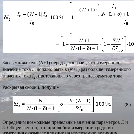
Здесь множитель (
N
+1) перед
I
означает, что измеренное
2
значение тока
I
должно быть в (
N
+1) раз больше измеренного
н
значения тока
I
, протекающего через трансформатор тока.
2
Раскрывая скобки, получим
(8
'
)
Определим возможные предельные значения параметров
E
и
δ. Общеизвестно, что при любом измерении средство
измерения оказывает влияние на измеряемую величину,