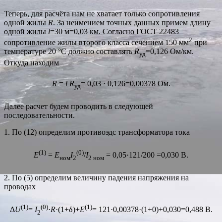
Теперь, для расчёта нам не хватает только сопротивления
одной жилы
R
. За неимением точных данных примем длину
одной жилы
l
=30 м=0,03 км. Согласно ГОСТ 22483
2
сопротивление жилы второго класса сечением 150 мм
при
температуре 20 °C должно составлять
R
=0,126 Ом/км.
уд
Откуда находим
R
=
l
R
= 0,03 · 0,126=0,00378 Ом.
уд
Далее расчет будем проводить в следующей
последовательности.
1. По (12) определим противоэдс трансформатора тока
(1)
(0)
E
=
E
I
/
I
= 0,05·121/200 =0,030 В.
ном
2
2 ном
2. По (5) определим величину падения напряжения на
проводах
(1)
(0)
(1)
Δ
U
=
I
·
R
·(1+δ)+
E
= 121·0,00378·(1+0)+0,030=0,488 В.
2