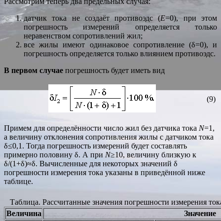
Рассмотрим теперь два предельных случая:
датчик тока не создаёт противоэдс (
E
=0), при этом
погрешность измерений определяется только
неравенством сопротивлений жил;
все жилы имеют одинаковое сопротивление (δ=0), и
погрешность определяется только влиянием противоэдс.
В первом случае
погрешность будет иметь вид
(9)
Примем для определённости число жил без датчика тока
N
=1,
а величину отклонения сопротивления жилы с датчиком тока
δ≤0,1. Тогда погрешность измерений будет составлять
примерно половину δ. А при
N
≥10, величину близкую к
δ/(1+δ)≈δ. Вычисленные для некоторых значений δ
погрешности измерения тока указаны в приведённой ниже
таблице.
Таблица. Рассчитанные значения погрешности измерения ток
Величина
Значение