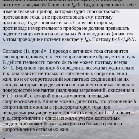
поэтому заведомо
E
≠0 при токе
I
≠0. Трудно представить себе
н
измерительный прибор, который будет способствовать
протеканию тока, а не препятствовать ему, поэтому
противоэдс будет положительна. С другой стороны,
противоэдс измерительного прибора не должна превышать
падение напряжения на остальных
N
проводниках (иначе ток
в этом проводнике потечет навстречу
I
). Поэтому 0≤
E
<
I
R
/
N
.
н
н
Согласно (1), при δ=−1 провод с датчиком тока становится
сверхпроводником, т. к. его сопротивление обращается в нуль.
В действительности такого быть не может, поэтому всегда
δ>−1. Верхнюю границу δ определить весьма затруднительно,
т. к. она зависит не только от собственных сопротивлений
жил, но и от сопротивлений контактных соединений на их
концах, которые определяются состоянием соприкасающихся
поверхностей контактов (наличием загрязнений, окисления и
т. п.), силой, с которой они сжимаются, площадью
соприкосновения. Вполне можно допустить, что отклонение δ
сопротивления жилы с трансформатором тока при
ненадлежащем уходе может достигать величин 1…2 и более,
т. е. сопротивление одной из жил с учётом контактных
соединений может быть в два-три раза больше среднего
сопротивления остальных жил.