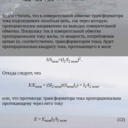
ном
ном
2 ном
Будем считать, что к измерительной обмотке трансформатора
тока подсоединена линейная цепь, ток через которую
пропорционален напряжению на выводах измерительной
обмотки. Поскольку ток в измерительной обмотке
пропорционален току жилы, то мощность, потребляемая
цепью (и, соответственно, трансформатором тока), будет
пропорциональна квадрату тока, протекающего в жиле
2
S
/
S
=(
I
/
I
)
.
ном
2
2 ном
Откуда следует, что
E
/
E
= (
S
I
)/(
S
I
) =
I
/
I
,
ном
2 ном
ном
2
2
2 ном
или, что противоэдс трансформатора тока пропорциональна
протекающему через него току
E
=
E
I
/
I
.
(12)
ном
2
2 ном