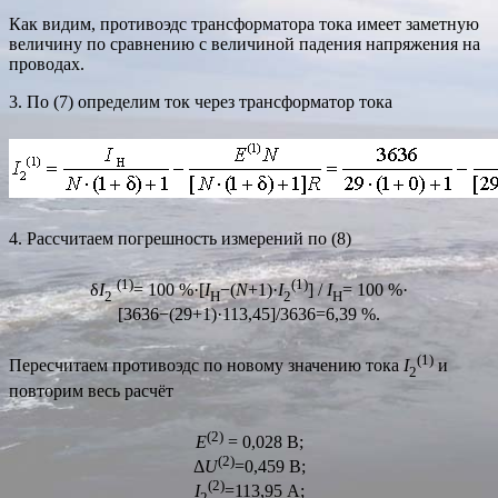
Как видим, противоэдс трансформатора тока имеет заметную
величину по сравнению с величиной падения напряжения на
проводах.
3. По (7) определим ток через трансформатор тока
4. Рассчитаем погрешность измерений по (8)
(1)
(1)
δ
I
= 100 %·[
I
−(
N
+1)·
I
] /
I
= 100 %·
2
Н
2
Н
[3636−(29+1)·113,45]/3636=6,39 %.
(1)
Пересчитаем противоэдс по новому значению тока
I
и
2
повторим весь расчёт
(2)
E
= 0,028 В;
(2)
Δ
U
=0,459 В;
(2)
I
=113,95 А;
2