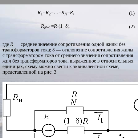
R
=
R
=…=
R
=
R
;
(1)
1
2
N
R
=
R
·(1+δ),
(2)
N
+1
где
R
— среднее значение сопротивления одной жилы без
трансформаторов тока; δ — отклонение сопротивления жилы
с трансформатором тока от среднего значения сопротивления
жил без трансформаторов тока, выраженное в относительных
единицах, схему можно свести к эквивалентной схеме,
представленной на рис. 3.