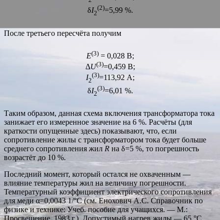
(2)
δ
I
=5,99 %.
2
После третьего пересчёта получим
(3)
E
= 0,028 В;
(3)
Δ
U
=0,459 В;
(3)
I
=113,92 А;
2
(3)
δ
I
=6,01 %.
2
Таким образом, данная схема включения трансформатора тока
занижает его измеренное значение на 6 %. Расчёты (для
краткости опущенные здесь) показывают, что, если
сопротивление жилы с трансформатором тока будет больше
среднего сопротивления жил
R
на δ=5 %, то погрешность
возрастёт до 10 %.
Последний момент, который остался не охваченным —
влияние температуры жил на величину погрешности.
Температурный коэффициент электрического сопротивления
для меди α=0,0043 1/°C (см. Енохович А.С. Справочник по
физике и технике: Учеб. пособие для учащихся. — М.:
Просвещение, 1983 г.). Допустимый нагрев жилы — 65 °C