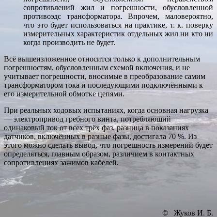
сопротивлений жил и погрешности, обусловленной
противоэдс трансформатора. Впрочем, маловероятно,
что это будет использоваться на практике, т. к. поверку
измерительных характеристик отдельных жил ни кто ни
когда производить не будет.
Всё вышеизложенное относится только к дополнительным
погрешностям, обусловленным схемой включения, и не
учитывает погрешности, вносимые в преобразование самим
трансформатором тока и последующими подключёнными к
его измерительной обмотке цепями.
При реальных ходовых испытаниях, когда основная нагрузка
— электропривод гребного винта, потребляющий
одинаковый ток от всех трёх фаз, разница в показаниях
датчиков, включённых в разные фазы, достигала 70 %. Из
этого можно сделать вывод, что погрешность измерений будет
определяться, главным образом, различием в контактных
сопротивлениях зажимов кабелей.
© Жуков И. Б.