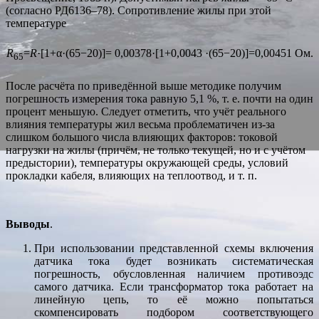
(согласно РД6136–78). Сопротивление жилы при этой
температуре
R
=
R
·[1+α·(65−20)]= 0,00378·[1+0,0043 ·(65−20)]=0,00451 Ом.
65
После расчёта по приведённой выше методике получим
погрешность измерения тока равную 5,1 %, т. е. почти на один
процент меньшую. Следует отметить, что учёт реального
влияния температуры жил весьма проблематичен из-за
слишком большого числа влияющих факторов: токовой
нагрузки на жилы (причём, не только текущей, но и с учётом
предыстории), температуры окружающей среды, условий
прокладки кабеля, влияющих на теплоотвод, и т. п.
Выводы
.
При использовании представленной схемы включения
датчика тока будет возникать систематическая
погрешность, обусловленная наличием противоэдс
самого датчика. Если трансформатор тока работает на
линейную цепь, то её можно попытаться
скомпенсировать подбором соответствующего