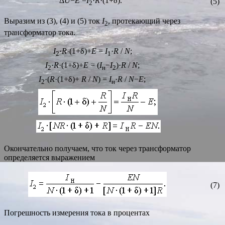
Δ
U
−
E
=
I
·
R
·(1+δ).
(5)
2
Выразим из (3), (4) и (5) ток
I
, протекающий через
2
трансформатор тока.
I
·
R
·(1+δ)+
E
=
I
·
R
/
N
;
2
1
I
·
R
·(1+δ)+
E
= (
I
−
I
)·
R
/
N
;
2
н
2
I
·(
R
·(1+δ)+
R
/
N
) =
I
·
R
/
N
−
E
;
2
н
Окончательно получаем, что ток через трансформатор
определяется выражением
(7)
Погрешность измерения тока в процентах