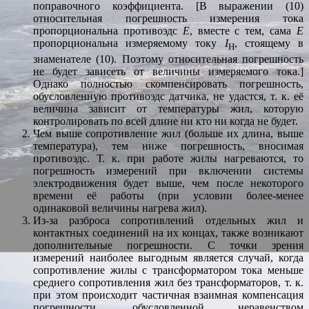
поправочного коэффициента. [В выражении (10)
относительная погрешность измерения тока
пропорциональна противоэдс
E
, вместе с тем, сама
E
пропорциональна измеряемому току
I
, стоящему в
Н
знаменателе (10). Поэтому относительная погрешность
не будет зависеть от величины измеряемого тока.]
Однако полностью скомпенсировать погрешность,
обусловленную противоэдс датчика, не удастся, т. к. её
величина зависит от температуры жил, которую
контролировать по всей длине ни кто ни когда не будет.
Чем выше сопротивление жил (больше их длина, выше
температура), тем ниже погрешность, вносимая
противоэдс. Т. к. при работе жилы нагреваются, то
погрешность измерений при включении системы
электродвижения будет выше, чем после некоторого
времени её работы (при условии более-менее
одинаковой величины нагрева жил).
Из-за разброса сопротивлений отдельных жил и
контактных соединений на их концах, также возникают
дополнительные погрешности. С точки зрения
измерений наиболее выгодным является случай, когда
сопротивление жилы с трансформатором тока меньше
среднего сопротивления жил без трансформаторов, т. к.
при этом происходит частичная взаимная компенсация
погрешности, обусловленной неравенством