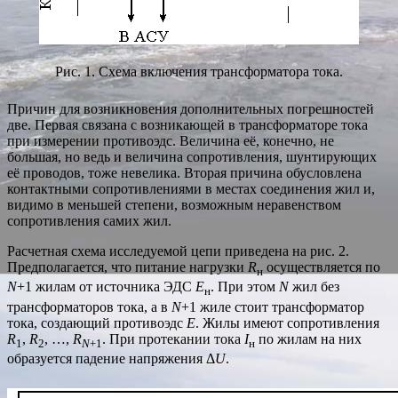
Рис. 1. Схема включения трансформатора тока.
Причин для возникновения дополнительных погрешностей
две. Первая связана с возникающей в трансформаторе тока
при измерении противоэдс. Величина её, конечно, не
большая, но ведь и величина сопротивления, шунтирующих
её проводов, тоже невелика. Вторая причина обусловлена
контактными сопротивлениями в местах соединения жил и,
видимо в меньшей степени, возможным неравенством
сопротивления самих жил.
Расчетная схема исследуемой цепи приведена на рис. 2.
Предполагается, что питание нагрузки
R
осуществляется по
н
N
+1 жилам от источника ЭДС
E
. При этом
N
жил без
н
трансформаторов тока, а в
N
+1 жиле стоит трансформатор
тока, создающий противоэдс
E
. Жилы имеют сопротивления
R
,
R
, …,
R
. При протекании тока
I
по жилам на них
1
2
N
+1
н
образуется падение напряжения Δ
U
.