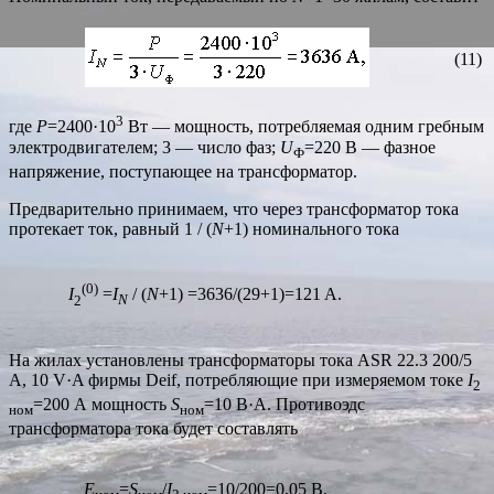
(11)
3
где
P
=2400·10
Вт — мощность, потребляемая одним гребным
электродвигателем; 3 — число фаз;
U
=220 В — фазное
Ф
напряжение, поступающее на трансформатор.
Предварительно принимаем, что через трансформатор тока
протекает ток, равный 1 / (
N
+1) номинального тока
(0)
I
=
I
/ (
N
+1) =3636/(29+1)=121 A.
2
N
На жилах установлены трансформаторы тока ASR 22.3 200/5
A, 10 V·A фирмы Deif, потребляющие при измеряемом токе
I
2
=200 А мощность
S
=10 В·А. Противоэдс
ном
ном
трансформатора тока будет составлять
E
=
S
/
I
=10/200=0,05 В.