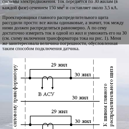
системы электродвижения. Ток передаётся по 30 жилам (в
2
каждой фазе) сечением 150 мм
и составляет около 3,5 кА.
Проектировщики главного распре­де­лительного щита
рассудили просто: все жилы одинаковые, а значит, ток между
ними должен распределяться равномерно. А по сему
достаточно измерить ток в одной из жил и умножить его на 30
(см. схему включения трансформатора тока на рис. 1). Меня
же заинтересовала величина погрешности, обусловленная
таким способом подключения датчика.