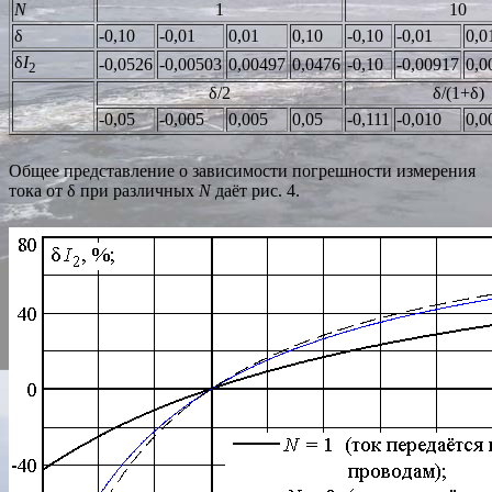
N
1
10
δ
-0,10
-0,01
0,01
0,10
-0,10
-0,01
0,0
δ
I
-0,0526
-0,00503
0,00497
0,0476
-0,10
-0,00917
0,0
2
δ/2
δ/(1+δ)
-0,05
-0,005
0,005
0,05
-0,111
-0,010
0,0
Общее представление о зависимости погрешности измерения
тока от δ при различных
N
даёт рис. 4.