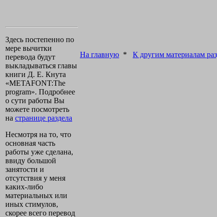
Здесь постепенно по
мере вычитки
На главную
*
К другим материалам раз
перевода будут
выкладываться главы
книги Д. Е. Кнута
«METAFONT:The
program». Подробнее
о сути работы Вы
можете посмотреть
на
странице раздела
Несмотря на то, что
основная часть
работы уже сделана,
ввиду большой
занятости и
отсутствия у меня
каких-либо
материальных или
иных стимулов,
скорее всего перевод