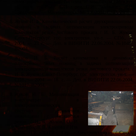
Электромеханические системы и комплексы: Межвуз.
сб. науч. тр. Вып. 8./Под ред. С.И. Лукьянова, Д.В.
Швидченко. — Магнитогорск: МГТУ, 2004, С. 73–79.
Жуков И. Б. Кинематический расчет двухкривошипных
ножниц в задачах оптимизации электропривода
комплексов резки листового проката / И. Б. Жуков;
Санкт-Петербург. гос. электротехн. ун-т. — СПб., —
2004. — 23 с. — Деп. в ВИНИТИ 22.06.2004, №1048–
В2004.
Жуков И. Б. Расчёт кинематики и динамики
однокривошипных ножниц в задачах оптимизации
электропривода комплексов резки листового проката. /
И. Б. Жуков; Санкт-Петербург. гос. электротехн. ун-т. —
СПб., — 2004. — 18 с. — Деп. в ВИНИТИ 22.06.2004,
№1047–В2004.
Жуков И. Б. Минимизация
энергозатрат в
электромеханических
системах управления
ножницами с катящимся
резом. / И. Б. Жуков, О. И.
Зементов, Л. П. Козлова // Изв.
СПбГЭТУ «ЛЭТИ». Сер. «Электротехника» / Санкт-