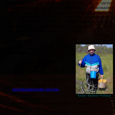
электроприводов (как механической части, так и систем
управления), в том числе для приводов с несколькими
степенями свободы. Есть опыт компьютерной обработки
осциллограмм и результатов измерений (гармонический
анализ, применение МНК и псевдообратных матриц,
использование статистических методов). Опыт
электромонтажных работ крайне скромный.
Читал лекции,
написанные
собственноручно
по теории электропривода и
системам управления
электроприводами студентам
ЛЭТИ;
базового курса по контроллерам
Omron, и обзорные по
преобразователям частоты
инженерам;
по электротехнике и
металловедению рабочим железной дороги.
Подготовил 17 выпускников, в том числе трёх