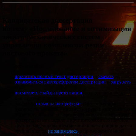
Кандидатская диссертация
на тему «Исследование и оптимизация
электромеханических систем
управления комплексом резки
листового проката»
Здесь можно:
прочитать полный текст диссертации
и
скачать
её;
ознакомиться с авторефератом диссертации
и
загрузить
его;
посмотреть слайды презентации,
подготовленные к
защите кандидатской.
Забавный
отзыв на автореферат
. Просто научный
руководитель впервые взглянул на рукопись только
после предзащиты на кафедре. (Вообще, направление
диссертации не входило в круг интересов его научной
группы: моделированием механики электропривода его
группа никогда
не занималась,
а применяемые мной