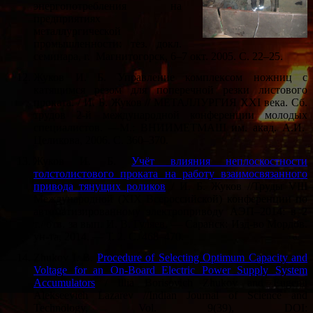
энергопотребления на
предприятиях
металлургической
промышленности: тез. докл.
семинара, г. Магнитогорск, 6–7 окт. 2005. С. 22–25.
Жуков И. Б. Управление комплексом ножниц с
катящимся резом для поперечной резки листового
проката. / И. Б. Жуков // МЕТАЛЛУРГИЯ XXI века. Сб.
трудов 2-й международной конференции молодых
специалистов. —М.: ВНИИМЕТМАШ им. акад. А.И.
Целикова, 2006. С. 360–370.
Жуков И. Б.
Учёт влияния неплоскостности
толстолистового проката на работу взаимосвязанного
привода тянущих роликов
/ И. Б. Жуков //Труды VIII
Международной (XIX Всероссийской) конференции по
автоматизированному электроприводу АЭП–2014: в 2
т./ отв. за вып. И. В. Гуляев. — Саранск: Изд-во Мордов.
ун-та, 2014. — Т. 2. С. 468–470.
Zhukov I. B.
Procedure of Selecting Optimum Capacity and
Voltage for an On-Board Electric Power Supply System
Accumulators
/ Illia Borisovich Zhukov and Eugenii
Alekseevich Lazarev //Indian Journal of Science and
Technology, Vol. 9(39), DOI: