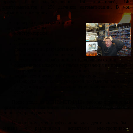
проекте были задействованы 150 двигателей, 140
электромагнитов и 250 датчиков автоматизации. В мои
обязанности входили:
проверка всей разработанной
нашим отделом
конструкторской
документации;
согласование всей
документации, разработанной
механиками и гидравликами;
рассмотрение разработанных подрядчиком схем и
общих видов шкафов и пультов управления на предмет
соответствия техническому заданию;
защита технического проекта у заказчика;
разработка части конструкторской документации, выбор
электрооборудования и выполнение наиболее сложных
расчётов.
После ухода из ВНИИМЕТМАШа работал в различных
организациях, в том числе, 4 года в СПбГЭТУ в должности
старшего преподавателя.
В основном моя профессиональная деятельность была
связана с различными аспектами электропривода,