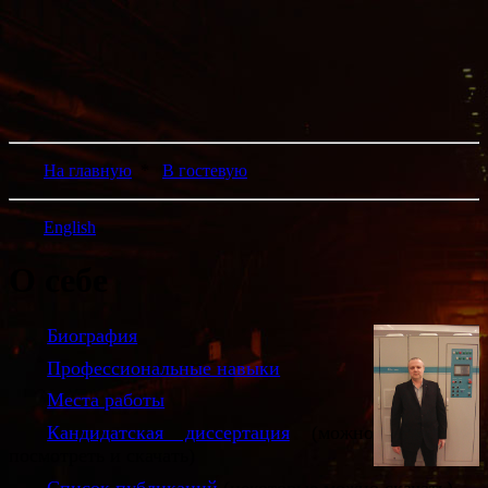
На главную
*
В гостевую
English
О себе
Биография
Профессиональные навыки
Места работы
Кандидатская диссертация
(можно
посмотреть и скачать)