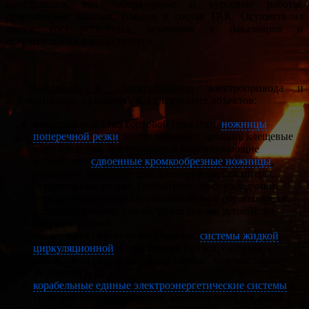
иностранцев, вёл лабораторные и курсовые работы,
практические занятия. Входил в состав ГАК. Осуществлял
приём государственных экзаменов у бакалавров и
вступительных в магистратуру.
Участвовал в проектировании
электропривода и
автоматизации, разработке КД следующих объектов:
непрерывный стан сортовой прокатки,
ножницы
поперечной резки
толстолистового проката, клещевые
манипуляторы, центрующие и выравнивающие
устройства,
сдвоенные кромкообрезные ножницы
,
рольганги, транспортёры, кантователи, шлепперы,
передвижные упоры, клеймители, листоукладчики,
передаточные тележки, сталкиватели и сбрасыватели,
устройства смены ножей, размоточные устройства,
тянущие ролики;
насосно-аккумуляторные станции,
системы жидкой
циркуляционной
и пластичной смазки, системы
охлаждения (водовоздушной смесью, водомасляной
эмульсией и др.)
корабельные единые электроэнергетические системы
с
системой электродвижения, зарядные станции, АСУ