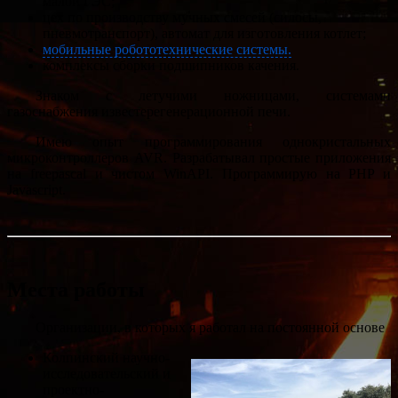
малой ГЭС;
цех по производству мучных смесей (силосы,
пневмотранспорт), автомат для изготовления котлет;
мобильные робототехнические системы.
комплексы сборки подшипников качения.
Знаком с летучими ножницами, системами
газоснабжения известерегенерационной печи.
Имею опыт программирования однокристальных
микроконтроллеров AVR. Разрабатывал простые приложения
на freepascal и чистом WinAPI. Программирую на PHP и
Javascript.
Места работы
Организации, в которых я работал на постоянной основе
Колпинский научно-
исследовательский и
проектно-