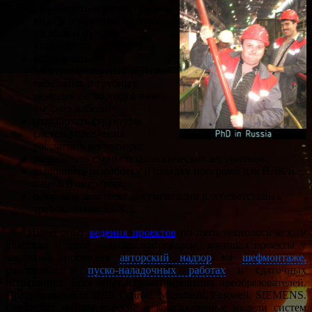
разработать чертежи общего
вида и сборочные чертежи
шкафов и пультов
управления;
разработать
электромонтажные чертежи
кабельных и трубных
разводок по оборудованию,
выбрать кабели;
разработать структуры
систем управления,
рассчитать регуляторы;
разработать схемы технологических алгоритмов;
выполнить разработку и отладку программ для ПЛК и
панелей оператора;
оформить комплект документации в соответствии с
требованиями ЕСКД.
Имею опыт
ведения проектов
по пяти технологическим
участкам и двум гидромаслоподвалам, защищал проекты у
заказчика, проводил
авторский надзор
на
шефмонтаже,
участвовал в
пуско-наладочных работах
и сдаточных
испытаниях. Есть опыт параметрирования преобразователей.
Программировал ПЛК Omron, Mitsubishi, Fastwell, SIEMENS.
Составлял математические и компьютерные модели систем