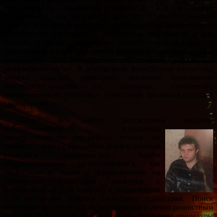
вращаются с одинаковой скоростью или в одном
направлении, или навстречу друг другу. Кинематическая
развязка позволит формировать траекторию движения ножа и
обеспечивать минимально необходимое перекрытие между
ножами с целью повышения качества резания металла
(уменьшения изгиба обрезанной кромки) и снижения усилия
резания (за счёт уменьшения пластической деформации
разрезаемого листа). В диссертации разработаны алгоритмы
расчёта заданных траекторий движения кривошипов
(последовательностей их взаимных положений),
обеспечивающих требуемую траекторию движения режущей
кромки ножа.
Также в работе рассмотрены вопросы
энергосберегающего управления
электроприводами прокатных станов на
примере ножниц с катящимся резом и привода
рольганга качающегося. Задачи
энергосбережения рассматриваются, как
вариационные задачи с ограничениями на
допустимые траектории движения с
неподвижными (для ножниц) и подвижными
(для механизма качания рольганга) границами. Поиск
минимума функционала осуществляется конечно-разностным
методом Эйлера. Для его реализации составлены процедуры