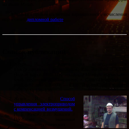
на языке Matlab.
Начинал я применять методы вариационного исчисления
ещё в своей
дипломной работе
.
Список публикаций
Жуков И. Б.
Компенсация возмущений в
электроприводе.
/ И. Б. Жуков, Е.Н. Ковалёв // XXIX
Неделя науки СПбГПУ: тез. докл. Межвуз. научн-техн.
конф. студентов и аспирантов, г. Санкт-Петербург, 27
нояб.—02 декаб. 2000 г. — СПб.: Изд-во СПбГТУ, 2001.
— Ч. V. С. 136–138.
Жуков И. Б.
Способ
управления электроприводом
с компенсацией возмущений.
/
И. Б. Жуков, Е.Н. Ковалёв //
Проблемы экономии
топливно-энергетических