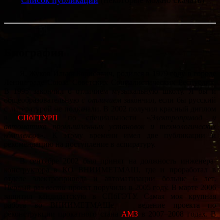
Список публикаций
(некоторые можно скачать)
Биография
Я, Жуков Ильия Борисович, родился в 1979 году в городе
Ленинграде Союза Советских Социалистических Республик.
В 1995 закончил с отличием музыкальную школу. Я бы и
общеобразовательную
с отличием
закончил, если бы русский
с литературой не подкачали. В 2002 получил красный диплом
в
СПбГТУРП
по специальности «
Электропривод и
автоматика промышленных установок и технологических
комплексов
». К этому времени имел две публикации и
рекомендацию на поступление в аспиратуру.
В сентябре 2002 был принят на должность инженера-
конструктора в КО ВНИИМЕТМАШ, где и проработал в
отделе электропривода и автоматизации больше 6 лет.
Первый раз
вести
проект поручили в 2005 году. В марте 2006
защитил кандидатскую в СПбГЭТУ. Самая моя крупная
работа во ВНИИМЕТМАШе — ведение проекта по
реконструкции прокатного стана
АМЗ
в 2007–2008 годах. В