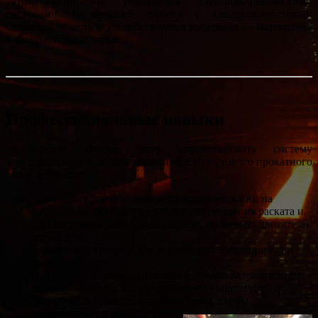
автоматизации и управления электромеханическими
системами. В меньшей степени с электроэнергетикой.
Основная область моих собственных интересов — математика
и компьютерные науки.
Профессиональные навыки
Коротко говоря, могу спроектировать систему
электропривода и автоматизации толстолистового прокатного
стана, а именно:
выполнить расчёты моментов сопротивлений на
двигателях, построить графики перемещения раската и
циклограммы работы механизмов, проверить двигатели
по нагреву;
разработать техническое задание на электропривод и
автоматизацию;
выбрать электрооборудование (датчики автоматизации,
преобразователи, коммутационную аппаратуру…);
разработать принципиальные схемы, схемы
подключения и соединения;