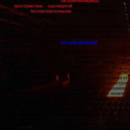
методы оптимизации в
бесконечномерных
пространствах
и
одномерной
оптимизации вообще
считала
бесперспективными
в задачах управления
электроприводами.)
В диссертации предложен метод оптимизации бокового
зазора между ножами ножниц по усилию реза. Фрагменты
диссертации с изложением этого метода неоднократно
копировались в свои работы
другими авторами
.
В ней разработаны и реализованы в пакете Matlab
математические модели двухкривошипных и
однокривошипных ножниц с катящимся резом для
поперечной резки толстолистового проката. Модели
учитывают кинематику и динамику механической части
электропривода ножниц, а также зависимость силы резания от
механических свойств и геометрических параметров
разрезаемого металла. Описание динамики
однокривошипных ножниц учитывает переменность момента
инерции механизма и влияние неуравновешенных масс.
Описание динамики двухкривошипных ножниц выполнено
по уравнениям Лагранжа второго рода, привод каждого
кривошипа ножниц рассматривается, как независимый.
В применяемых в настоящее время конструкциях ножниц
кривошипы кинематически жёстко связаны друг с другом и