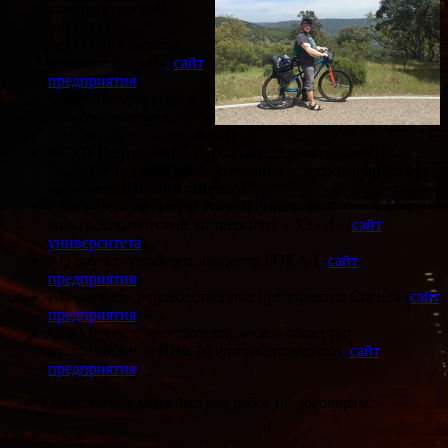
конструкторский
институт
металлургического
машиностроения (
сайт
предприятия
)
Санкт-Петербургская
электротехническая
компания (ликвидировано)
ФГУП Центральный научно-исследовательский
институт судовой электро­техники и технологии (стало
филиалом ЦНИИ Крылова)
Санкт-Петербургский государственный
электротехнический университет «ЛЭТИ» (
сайт
университета
)
АО научно-технический центр РОКАД (
сайт
предприятия
)
АО научно-производственное предприятие Сигнал (
сайт
предприятия
)
ООО Русское электротехническое общество
(подразделение НПК Морсвязьавтоматики,
сайт
предприятия
)
Кроме того, у меня был ряд работ по договорам.