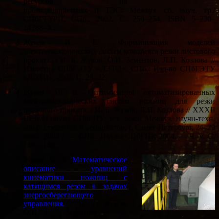
ресурсов на
промпредприятиях и ТЭС: Межвуз. сб. науч. тр./
СПбГТУРП, СПб., 2002, С. 250–254. ISBN 5–230–
14288–X.
Жуков И. Б. Формализация моделей
электромеханических систем комплекса резки листового
проката. / И. Б. Жуков, О.И. Зементов, Л.П. Козлова //
Известия СПбГЭТУ «ЛЭТИ». СПб.: Изд-во СПбГЭТУ
«ЛЭТИ», 2003, С. 28–32.
Жуков И. Б. Оптимизация автоматизированных
электромеханических систем ножниц для резки
листового проката. / И. Б. Жуков, Л.П. Козлова // XXXII
Неделя науки СПбГПУ: тез. докл. Межвуз. научн-техн.
конф. студентов и аспирантов, г. Санкт-Петербург, 24–29
нояб. 2003 г. — СПб.: Изд-во СПбГПУ, 2004. — Ч. V. С.
146 – 148.
Жуков И. Б.
Математическое
описание уравнений
кинематики ножниц с
катящимся резом в задачах
энергосберегающего
управления.
/ И. Б. Жуков,
О.И. Зементов //