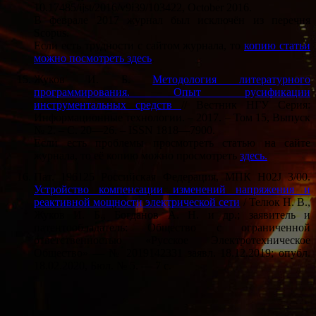
10.17485/ijst/2016/v9i39/103422, October 2016.
В феврале 2017 журнал был исключён из перечня
Scopus.
Если есть трудности с сайтом журнала, то
копию статьи
можно посмотреть здесь
.
Жуков И. Б.
Методология литературного
программирования. Опыт русификации
инструментальных средств
// Вестник НГУ Серия:
Информационные технологии. – 2017. – Том 15, Выпуск
№ 2. – С. 20—26. – ISSN 1818—7900.
Если есть проблемы просмотреть статью на сайте
журнала, то её копию можно просмотреть
здесь.
Пат. 196125 Российская Федерация, МПК H02J 3/00.
Устройство компенсации изменений напряжения и
реактивной мощности электрической сети
/ Телюк Н. В.,
Жуков И. Б., Богданов А. Н. и др.; заявитель и
патентообладатель: Общество с ограниченной
ответственностью «Русское Электротехническое
Общество» — № 2019142331 заявл. 18.12.2019; опубл.
18.02.2020, Бюл. № 5. — 7 с.