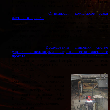
Петербург. гос. электротехн. ун-т. — СПб.: Изд-во
СПбГЭТУ «ЛЭТИ», 2004. — Вып. 1. — С. 19–27.
Борисенко С. С.
Оптимизация комплексов резки
листового проката
/ С.С. Борисенко, И. Б. Жуков, Е.Н.
Ковалёв// Энерго-ресурсосбережение на предприятиях
металлургической, горной, и химической
промышленности (новые решения): тез. докл.
конференции, г. Санкт-Петербург, 25–27 апр. 2005. С.
52–54.
Жуков. И. Б.
Исследование динамики систем
управления ножницами поперечной резки листового
проката
. / И. Б. Жуков // Изв. СПбГЭТУ «ЛЭТИ». Сер.
«Электротехника» / Санкт-Петербург. гос. электротехн.
ун-т. — СПб.: Изд-во СПбГЭТУ «ЛЭТИ», 2005. — Вып.
1. — С. 7–15.
Жуков И. Б. Методика
формирования оптимальной
траектории движения ножа
ножниц поперечной резки
толстолистового проката / И.
Б. Жуков, Е.Н. Ковалёв//
Энерго-ресурсосбережение,
оптимизация