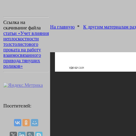
Ссылка на
На главную
*
К другим материалам раз
скачивание файла
статьи «Учет влияния
неплоскостности
толстолистового
проката на работу
взаимосвязанного
привода тянущих
роликов»
Посетителей: