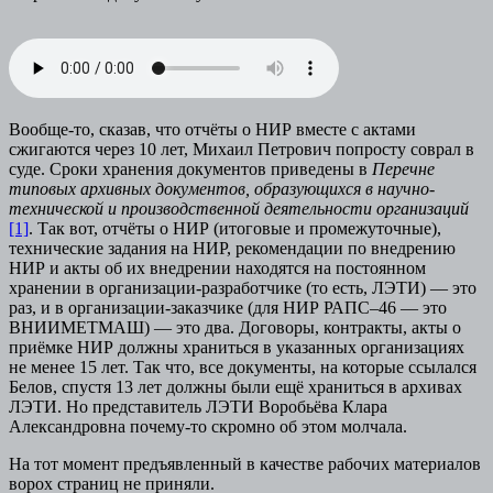
Вообще-то, сказав, что отчёты о НИР вместе с актами
сжигаются через 10 лет, Михаил Петрович попросту соврал в
суде. Сроки хранения документов приведены в
Перечне
типовых архивных документов, образующихся в научно-
технической и производственной деятельности организаций
[1]
. Так вот, отчёты о НИР (итоговые и промежуточные),
технические задания на НИР, рекомендации по внедрению
НИР и акты об их внедрении находятся на постоянном
хранении в организации-разработчике (то есть, ЛЭТИ) — это
раз, и в организации-заказчике (для НИР РАПС–46 — это
ВНИИМЕТМАШ) — это два. Договоры, контракты, акты о
приёмке НИР должны храниться в указанных организациях
не менее 15 лет. Так что, все документы, на которые ссылался
Белов, спустя 13 лет должны были ещё храниться в архивах
ЛЭТИ. Но представитель ЛЭТИ Воробьёва Клара
Александровна почему-то скромно об этом молчала.
На тот момент предъявленный в качестве рабочих материалов
ворох страниц не приняли.