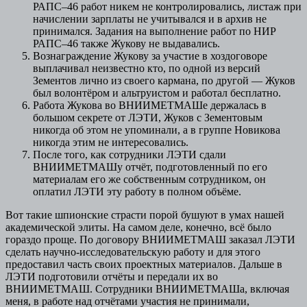
РАПС–46 работ никем не контролировались, листаж при
начислении зарплаты не учитывался и в архив не
принимался. Задания на выполнение работ по НИР
РАПС–46 также Жукову не выдавались.
Вознаграждение Жукову за участие в хоздоговоре
выплачивал неизвестно кто, по одной из версий
Зементов лично из своего кармана, по другой — Жуков
был волонтёром и альтруистом и работал бесплатно.
Работа Жукова во ВНИИМЕТМАШе держалась в
большом секрете от ЛЭТИ, Жуков с Зементовым
никогда об этом не упоминали, а в группе Новикова
никогда этим не интересовались.
После того, как сотрудники ЛЭТИ сдали
ВНИИМЕТМАШу отчёт, подготовленный по его
материалам его же собственным сотрудником, он
оплатил ЛЭТИ эту работу в полном объёме.
Вот такие шпионские страсти порой бушуют в умах нашей
академической элиты. На самом деле, конечно, всё было
гораздо проще. По договору ВНИИМЕТМАШ заказал ЛЭТИ
сделать научно-исследовательскую работу и для этого
предоставил часть своих проектных материалов. Дальше в
ЛЭТИ подготовили отчёты и передали их во
ВНИИМЕТМАШ. Сотрудники ВНИИМЕТМАШа, включая
меня, в работе над отчётами участия не принимали,