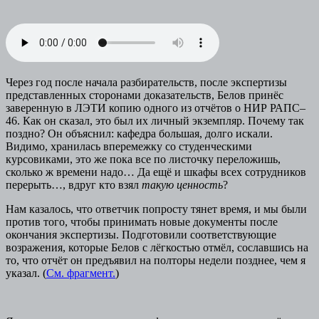
Через год после начала разбирательств, после экспертизы
представленных сторонами доказательств, Белов принёс
заверенную в ЛЭТИ копию одного из отчётов о НИР РАПС–
46. Как он сказал, это был их личный экземпляр. Почему так
поздно? Он объяснил: кафедра большая, долго искали.
Видимо, хранилась вперемежку со студенческими
курсовиками, это же пока все по листочку переложишь,
сколько ж времени надо… Да ещё и шкафы всех сотрудников
перерыть…, вдруг кто взял
такую ценность
?
Нам казалось, что ответчик попросту тянет время, и мы были
против того, чтобы принимать новые документы после
окончания экспертизы. Подготовили соответствующие
возражения, которые Белов с лёгкостью отмёл, сославшись на
то, что отчёт он предъявил на полторы недели позднее, чем я
указал. (
См. фрагмент.
)