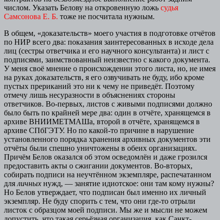
числом. Указать Белову на откровенную ложь
судья
Самсонова Е. Б.
тоже не посчитала нужным.
В общем, «доказательств» моего участия в подготовке отчётов
по НИР всего два: показания заинтересованных в исходе дела
лиц (сестры ответчика и его научного консультанта) и лист с
подписями, заимствованный неизвестно с какого документа.
У меня своё мнение о происхождении этого листа, но, не имея
на руках доказательств, я его озвучивать не буду, ибо кроме
пустых прериканий это ни к чему не приведёт. Поэтому
отмечу лишь несуразности в объяснениях стороны
ответчиков. Во-первых, листов с живыми подписями должно
было быть по крайней мере два: один в отчёте, хранящемся в
архиве ВНИИМЕТМАШа, второй в отчёте, хранящемся в
архиве СПбГЭТУ. Но по какой-то причине в нарушение
установленного порядка хранения архивных документов эти
отчёты были спешно уничтожены в обеих организациях.
Причём Белов оказался об этом осведомлён и даже грозился
предоставить акты о сжигании документов. Во-вторых,
собирать подписи на неучтённом экземпляре, распечатанном
для
личных
нужд, — занятие идиотское: они там кому нужны?
Но Белов утверждает, что подписан был именно их личный
экземпляр. Не буду спорить с тем, что они где-то отрыли
листок с образцом моей подписи. Мы же и мысли не можем
допустить, что такая серьёзная организация, как Санкт-