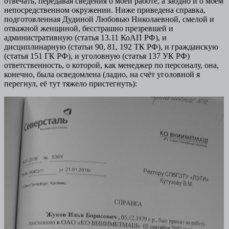
отвечать, передавая сведения о моей работе, а заодно и о моём
непосредственном окружении. Ниже приведена справка,
подготовленная Дудиной Любовью Николаевной, смелой и
отважной женщиной, бесстрашно презревшей и
административную (статья 13.11 КоАП РФ), и
дисциплинарную (статьи 90, 81, 192 ТК РФ), и гражданскую
(статья 151 ГК РФ), и уголовную (статья 137 УК РФ)
ответственность, о которой, как менеджер по персоналу, она,
конечно, была осведомлена (ладно, на счёт уголовной я
перегнул, её тут тяжело пристегнуть):