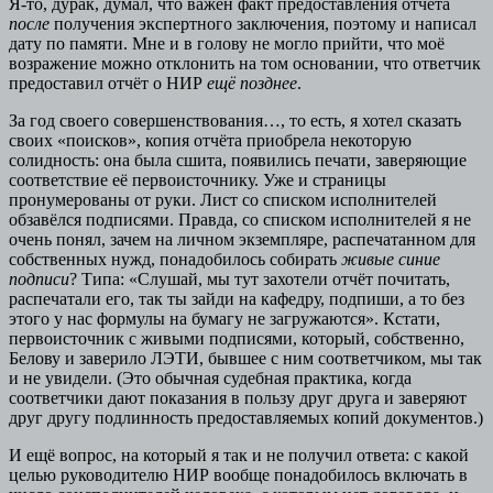
Я-то, дурак, думал, что важен факт предоставления отчёта
после
получения экспертного заключения, поэтому и написал
дату по памяти. Мне и в голову не могло прийти, что моё
возражение можно отклонить на том основании, что ответчик
предоставил отчёт о НИР
ещё позднее
.
За год своего совершенствования…, то есть, я хотел сказать
своих «поисков», копия отчёта приобрела некоторую
солидность: она была сшита, появились печати, заверяющие
соответствие её первоисточнику. Уже и страницы
пронумерованы от руки. Лист со списком исполнителей
обзавёлся подписями. Правда, со списком исполнителей я не
очень понял, зачем на личном экземпляре, распечатанном для
собственных нужд, понадобилось собирать
живые синие
подписи
? Типа: «Слушай, мы тут захотели отчёт почитать,
распечатали его, так ты зайди на кафедру, подпиши, а то без
этого у нас формулы на бумагу не загружаются». Кстати,
первоисточник с живыми подписями, который, собственно,
Белову и заверило ЛЭТИ, бывшее с ним соответчиком, мы так
и не увидели. (Это обычная судебная практика, когда
соответчики дают показания в пользу друг друга и заверяют
друг другу подлинность предоставляемых копий документов.)
И ещё вопрос, на который я так и не получил ответа: с какой
целью руководителю НИР вообще понадобилось включать в