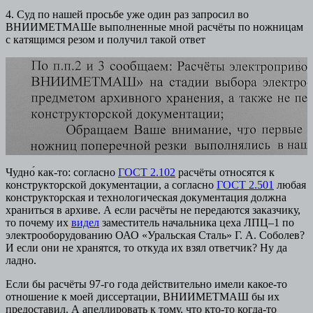
4. Суд по нашей просьбе уже один раз запросил во
ВНИИМЕТМАШе выполненные мной расчёты по ножницам
с катящимся резом и получил такой ответ
Чудно́ как-то: согласно
ГОСТ 2.102
расчёты относятся к
конструкторской документации, а согласно
ГОСТ 2.501
любая
конструкторская и технологическая документация должна
храниться в архиве. А если расчёты не передаются заказчику,
то почему их
видел
заместитель начальника цеха ЛПЦ–1 по
электрооборудованию ОАО «Уральская Сталь» Г. А. Соболев?
И если они не хранятся, то откуда их взял ответчик? Ну да
ладно.
Если бы расчёты 97-го года действительно имели какое-то
отношение к моей диссертации, ВНИИМЕТМАШ бы их
предоставил. А апеллировать к тому, что кто-то когда-то