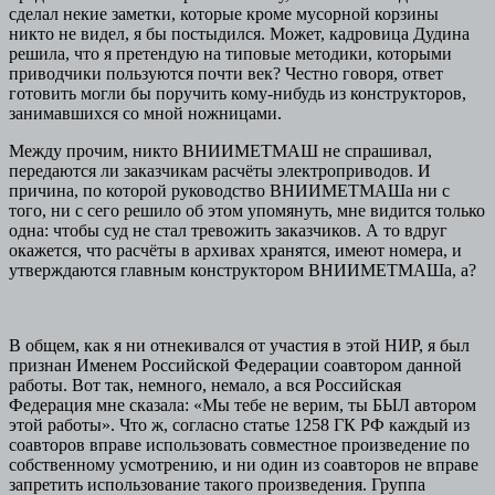
сделал некие заметки, которые кроме мусорной корзины
никто не видел, я бы постыдился. Может, кадровица Дудина
решила, что я претендую на типовые методики, которыми
приводчики пользуются почти век? Честно говоря, ответ
готовить могли бы поручить кому-нибудь из конструкторов,
занимавшихся со мной ножницами.
Между прочим, никто ВНИИМЕТМАШ не спрашивал,
передаются ли заказчикам расчёты электроприводов. И
причина, по которой руководство ВНИИМЕТМАШа ни с
того, ни с сего решило об этом упомянуть, мне видится только
одна: чтобы суд не стал тревожить заказчиков. А то вдруг
окажется, что расчёты в архивах хранятся, имеют номера, и
утверждаются главным конструктором ВНИИМЕТМАШа, а?
В общем, как я ни отнекивался от участия в этой НИР, я был
признан Именем Российской Федерации соавтором данной
работы. Вот так, немного, немало, а вся Российская
Федерация мне сказала: «Мы тебе не верим, ты БЫЛ автором
этой работы». Что ж, согласно статье 1258 ГК РФ каждый из
соавторов вправе использовать совместное произведение по
собственному усмотрению, и ни один из соавторов не вправе
запретить использование такого произведения. Группа