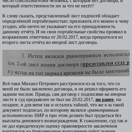
число соисполнителей человека, с которым нет договора, и
который ответственности ни за что не несёт?
К слову сказать, представленный лист подписей обладает
определённой портабельностью: приложить его можно к чему
угодно, ибо ничто не указывает на его принадлежность
данному отчёту. И он свои портабельные свойства проявил в
возражениях ответчика от 20.02.2017, когда превратился из
второго листа отчёта во
второй
лист договора.
Всё-таки Михаил Петрович расстроился из-за того, что со
мной не было заключено договора, и он решил оформить его
задним числом. Правда, сам договор с подписями
на втором
листе в суд предъявлен не был ни 20.02.2017,
ни ранее
, ни
позднее, и для меня так и осталось тайной, что же я за такой
документ подписал, по которому являлся
«равноправным
исполнителем»
НИР и при этом должен был трудиться без
выплаты денежного вознаграждения. К сожалению, суд так и
не дал юридическую оценку правомерности заключения
контрактов на безвозмездное выполнение работ задним