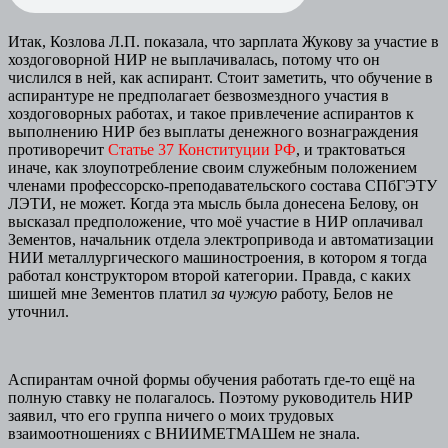
Итак, Козлова Л.П. показала, что зарплата Жукову за участие в
хоздоговорной НИР не выплачивалась, потому что он
числился в ней, как аспирант. Стоит заметить, что обучение в
аспирантуре не предполагает безвозмездного участия в
хоздоговорных работах, и такое привлечение аспирантов к
выполнению НИР без выплаты денежного вознаграждения
противоречит
Статье 37 Конституции РФ
, и трактоваться
иначе, как злоупотребление своим служебным положением
членами профессорско-преподавательского состава СПбГЭТУ
ЛЭТИ, не может. Когда эта мысль была донесена Белову, он
высказал предположение, что моё участие в НИР оплачивал
Зементов, начальник отдела электропривода и автоматизации
НИИ металлургического машиностроения, в котором я тогда
работал конструктором второй категории. Правда, с каких
шишей мне Зементов платил
за чужую
работу, Белов не
уточнил.
Аспирантам очной формы обучения работать где-то ещё на
полную ставку не полагалось. Поэтому руководитель НИР
заявил, что его группа ничего о моих трудовых
взаимоотношениях с ВНИИМЕТМАШем не знала.