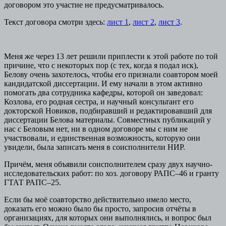
договором это участие не предусматривалось.
Текст договора смотри здесь:
лист 1
,
лист 2
,
лист 3
.
Меня же через 13 лет решили приплести к этой работе по той
причине, что с некоторых пор (с тех, когда я подал иск),
Белову очень захотелось, чтобы его признали
соавтором моей
кандидатской диссертации.
И ему начали в этом активно
помогать два сотрудника кафедры, которой он заведовал:
Козлова, его родная сестра, и научный консультант его
докторской Новиков, подбиравший и редактировавший для
диссертации Белова материалы. Совместных публикаций у
нас с Беловым нет, ни в одном договоре мы с ним не
участвовали, и единственная возможность, которую они
увидели, была записать меня в соисполнители НИР.
Причём, меня объявили соисполнителем сразу двух научно-
исследовательских работ: по хоз. договору РАПС–46 и гранту
ГТАТ РАПС–25.
Если бы моё соавторство действительно имело место,
доказать его можно было бы просто, запросив отчёты в
организациях, для которых они выполнялись, и вопрос был